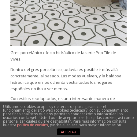
Gres porcelánico efecto hidráulico de la serie Pop Tile de
Vives.
Dentro del gres porcelánico, todavía es posible ir más allá;
concretamente, al pasado. Las modas vuelven, y la baldosa
hidráulica que en los ochenta vestía todos los hogares
españoles no iba a ser menos.
Con estilos readaptados, es una interesante manera de
arriesgar y darle al baño el protagonismo que merece en el
Utilizamos cookies propias y de terceros para garantizar el
funcionamiento del sitio web (cookies técnicas) y, con su consentimiento,
hogar. Mosaicos clásicos, vanguardistas o formas singulares
para fines analíticos que nos permiten conocer cómo interactúan los
usuarios con la web. Usted puede aceptar o rechazar las cookies, así como
que harán que todas las miradas —y mandíbulas— caigan al
personalizar cuáles quiere deshabilitar. Para más información consulta
suelo. ¡Una apuesta ganadora que es tendencia!
nuestra
, pinche el enlace para mayor información.
política de cookies
ACEPTAR