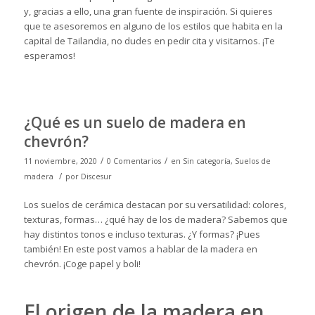
y, gracias a ello, una gran fuente de inspiración. Si quieres
que te asesoremos en alguno de los estilos que habita en la
capital de Tailandia, no dudes en
pedir cita
y visitarnos. ¡Te
esperamos!
¿Qué es un suelo de madera en
chevrón?
/
/
11 noviembre, 2020
0 Comentarios
en
Sin categoría
,
Suelos de
/
madera
por
Discesur
Los suelos de cerámica destacan por su versatilidad: colores,
texturas, formas… ¿qué hay de los de
madera
? Sabemos que
hay distintos tonos e incluso texturas. ¿Y formas? ¡Pues
también! En este post vamos a hablar de la madera en
chevrón. ¡Coge papel y boli!
El origen de la madera en