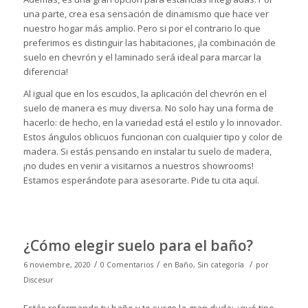
una parte, crea esa sensación de dinamismo que hace ver
nuestro hogar más amplio. Pero si por el contrario lo que
preferimos es distinguir las habitaciones, ¡la combinación de
suelo en chevrón y el laminado será ideal para marcar la
diferencia!
Al igual que en los escudos, la aplicación del chevrón en el
suelo de manera es muy diversa. No solo hay una forma de
hacerlo: de hecho, en la variedad está el estilo y lo innovador.
Estos ángulos oblicuos funcionan con cualquier tipo y color de
madera. Si estás pensando en instalar tu suelo de madera,
¡no dudes en venir a visitarnos a nuestros showrooms!
Estamos esperándote para asesorarte. Pide tu cita
aquí
.
¿Cómo elegir suelo para el baño?
/
/
/
6 noviembre, 2020
0 Comentarios
en
Baño
,
Sin categoría
por
Discesur
Estás reformando tu baño y te surge la gran duda: ¿qué tipo