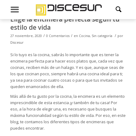
Elige la encimera perfecta según tu
estilo de vida
/
/
/
27 noviembre, 2020
0 Comentarios
en
Cocina
,
Sin categoría
por
Discesur
Si lo tuyo es la cocina, sabrás lo importante que es tener la
encimera perfecta para hacer esos platos que, cada vez que
cocinas, reciben más de un halago. Y es que, aunque seas de
los que cocinan poco, siempre habrá una cocina ideal para ti;
ya sea para cocinar cuatro cosas o para que tus invitados se
queden enamorados de ella.
Más allá de tu gusto por la cocina, la encimera es un elemento
imprescindible de esta estancia ¡y también de tu casa! Por
eso, a la hora de elegir una, es necesario que busques la
máxima funcionalidad según tu estilo de vida. Por eso, en este
blog, te contamos los diferentes tipos de encimeras que
puedes encontrar.