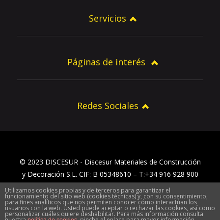
Servicios
Páginas de interés
Redes Sociales
© 2023 DISCESUR - Discesur Materiales de Construcción
y Decoración S.L. CIF: B 05348610 – T:+34 916 928 900
Utilizamos cookies propias y de terceros para garantizar el
Inicio
Aviso Legal y política de privacidad
funcionamiento del sitio web (cookies técnicas) y, con su consentimiento,
para fines analíticos que nos permiten conocer cómo interactúan los
Sobre Discesur
Contacto Discesur
Localización
usuarios con la web. Usted puede aceptar o rechazar las cookies, así como
personalizar cuáles quiere deshabilitar. Para más información consulta
nuestra
, pinche el enlace para mayor información.