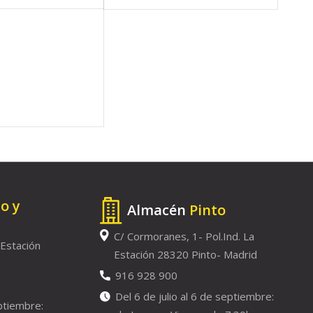
to y
Almacén
Pinto
C/ Cormoranes, 1- Pol.Ind. La
 Estación
Estación 28320 Pinto- Madrid
916 928 900
Del 6 de julio al 6 de septiembre:
eptiembre: