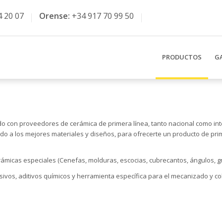
4 20 07
Orense:
+34 917 70 99 50
PRODUCTOS
G
ndo con proveedores de cerámica de primera línea, tanto nacional como i
nido a los mejores materiales y diseños, para ofrecerte un producto de pr
micas especiales (Cenefas, molduras, escocias, cubrecantos, ángulos, gre
vos, aditivos químicos y herramienta específica para el mecanizado y co