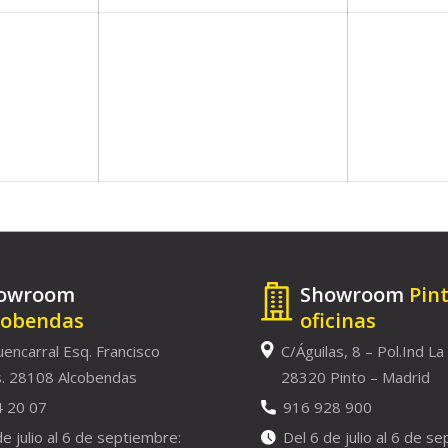
owroom
Showroom
Pin
cobendas
oficinas
uencarral Esq. Francisco
C/Águilas, 8 – Pol.Ind La
. 28108 Alcobendas
28320 Pinto – Madrid
4 20 07
916 928 900
de julio al 6 de septiembre:
Del 6 de julio al 6 de s