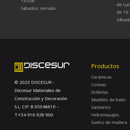
19:30h
de Lun
Sábados: cerrado
de 16 
Sábado
Productos
Cerámicas
© 2023 DISCESUR -
Cocinas
Discesur Materiales de
Griferías
Construcción y Decoración
Muebles de baño
S.L. CIF: B 05348610 –
Sanitarios
T:+34 916 928 900
Hidromasajes
Suelos de madera