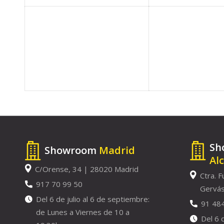
Sh
Showroom
Madrid
Al
C/Orense, 34 | 28020 Madrid
Ctra. F
917 70 99 50
Gervás
Del 6 de julio al 6 de septiembre:
91 48
de Lunes a Viernes de 10 a
Del 6 