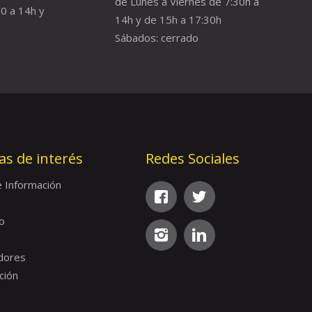
de Lunes a Viernes de 7:30h a
0 a 14h y
14h y de 15h a 17:30h
Sábados: cerrado
as de interés
Redes Sociales
e Información
o
dores
ción