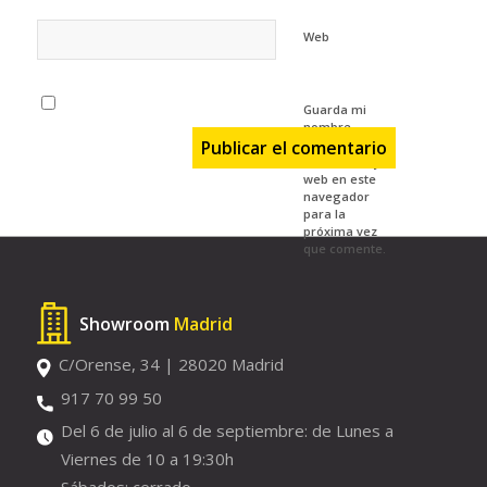
Web
Guarda mi
nombre,
correo
electrónico y
web en este
navegador
para la
próxima vez
que comente.
Showroom
Madrid
C/Orense, 34 | 28020 Madrid
917 70 99 50
Del 6 de julio al 6 de septiembre: de Lunes a
Viernes de 10 a 19:30h