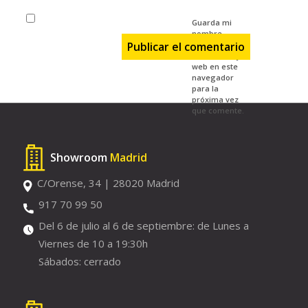
Guarda mi
nombre,
correo
electrónico y
web en este
navegador
para la
próxima vez
que comente.
Showroom
Madrid
C/Orense, 34 | 28020 Madrid
917 70 99 50
Del 6 de julio al 6 de septiembre: de Lunes a
Viernes de 10 a 19:30h
Sábados: cerrado