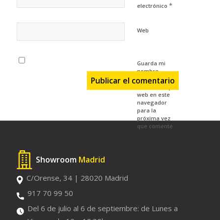
*
electrónico
Web
Guarda mi
nombre,
correo
electrónico y
web en este
navegador
para la
próxima vez
que comente.
Showroom
Madrid
C/Orense, 34 | 28020 Madrid
917 70 99 50
Del 6 de julio al 6 de septiembre: de Lunes a