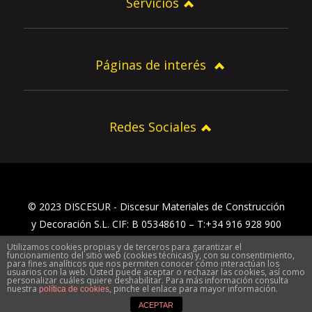
Servicios
Páginas de interés
Redes Sociales
© 2023 DISCESUR - Discesur Materiales de Construcción
y Decoración S.L. CIF: B 05348610 – T:+34 916 928 900
Utilizamos cookies propias y de terceros para garantizar el
Inicio
Aviso Legal y política de privacidad
funcionamiento del sitio web (cookies técnicas) y, con su consentimiento,
para fines analíticos que nos permiten conocer cómo interactúan los
Sobre Discesur
Contacto Discesur
Localización
usuarios con la web. Usted puede aceptar o rechazar las cookies, así como
personalizar cuáles quiere deshabilitar. Para más información consulta
nuestra
, pinche el enlace para mayor información.
política de cookies
ACEPTAR