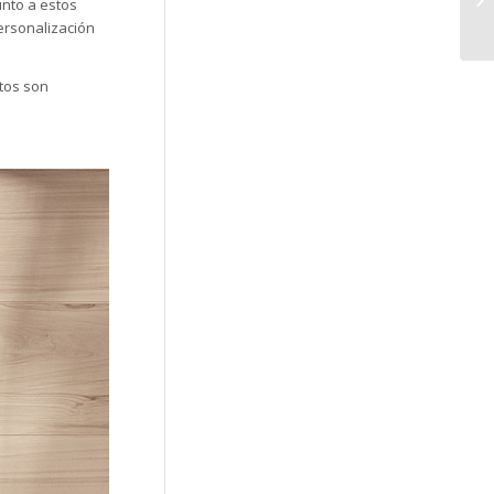
unto a estos
ersonalización
stos son