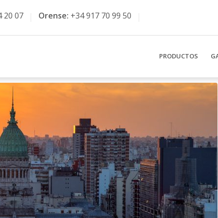
4 20 07
Orense:
+34 917 70 99 50
PRODUCTOS
G