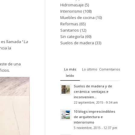
Hidromasaje
(5)
Interiorismo
(108)
Muebles de cocina
(10)
Reformas
(65)
Sanitarios
(12)
Sin categoría
(69)
 es llamada “
La
Suelos de madera
(33)
ncia la
raste de una
Lo más
Lo último
Comentarios
icios.
leído
Suelos de madera y de
cerámica: ventajas e
inconvenien...
22 septiembre, 2015 - 9:34 am
10 blogs imprescindibles
de arquitectura e
interiorismo
5 noviembre, 2015 - 12:37 pm