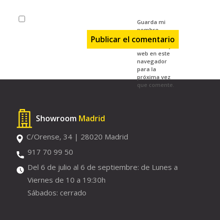
Guarda mi
nombre,
correo
electrónico y
web en este
navegador
para la
próxima vez
que comente.
Showroom
Madrid
C/Orense, 34 | 28020 Madrid
917 70 99 50
Del 6 de julio al 6 de septiembre: de Lunes a
Viernes de 10 a 19:30h
Sábados: cerrado