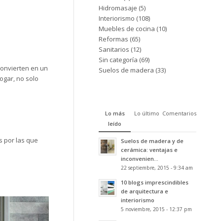
Hidromasaje
(5)
Interiorismo
(108)
Muebles de cocina
(10)
Reformas
(65)
Sanitarios
(12)
Sin categoría
(69)
convierten en un
Suelos de madera
(33)
hogar, no solo
Lo más
Lo último
Comentarios
leído
s por las que
Suelos de madera y de
cerámica: ventajas e
inconvenien...
22 septiembre, 2015 - 9:34 am
10 blogs imprescindibles
de arquitectura e
interiorismo
5 noviembre, 2015 - 12:37 pm