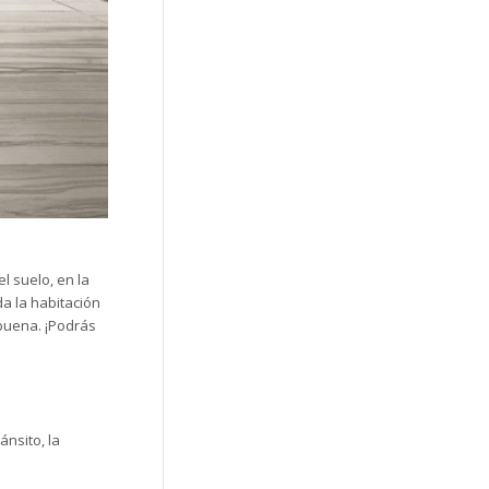
l suelo, en la
da la habitación
abuena. ¡Podrás
ánsito, la