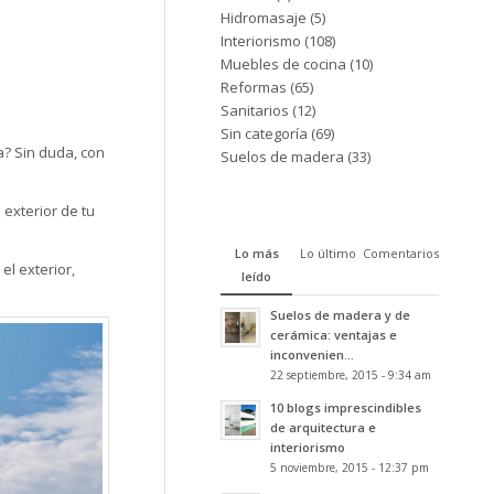
Hidromasaje
(5)
Interiorismo
(108)
Muebles de cocina
(10)
Reformas
(65)
Sanitarios
(12)
Sin categoría
(69)
a? Sin duda, con
Suelos de madera
(33)
exterior de tu
Lo más
Lo último
Comentarios
el exterior,
leído
Suelos de madera y de
cerámica: ventajas e
inconvenien...
22 septiembre, 2015 - 9:34 am
10 blogs imprescindibles
de arquitectura e
interiorismo
5 noviembre, 2015 - 12:37 pm