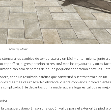
Marazzi, Memo
esistencia a los cambios de temperatura y un
fácil mantenimiento
junto a u
po específico, el gres porcelánico resistirá más las rayaduras y otros fac
cultades: tan solo debemos dejar una pequeña separación entre las junta
madera, tiene un resultado estético que convertirá nuestra terraza en un lu
n los días más calurosos? No obstante, cuenta con varios inconvenientes
ás complicada. Si te decantas por la madera, para lugares cálidos es mejo
erior
a casa, pero ¡también son una opción válida para el exterior! La piedra 