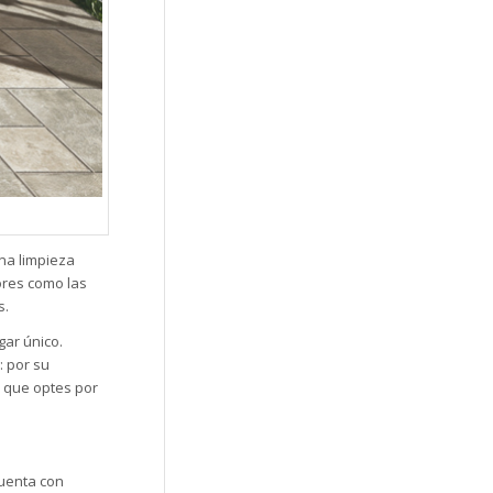
na limpieza
tores como las
s.
gar único.
: por su
r que optes por
cuenta con