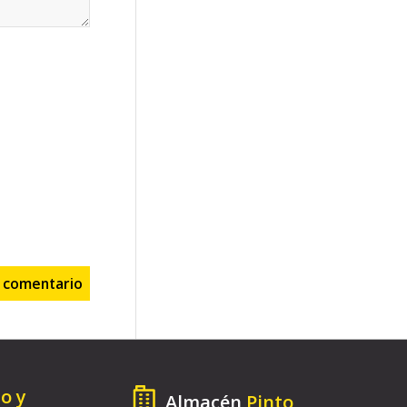
to y
Almacén
Pinto