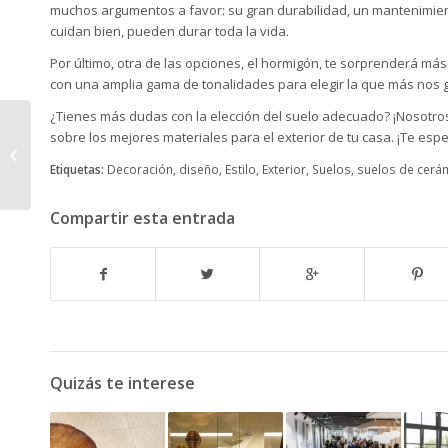
muchos argumentos a favor: su gran durabilidad, un mantenimiento
cuidan bien, pueden durar toda la vida.
Por último, otra de las opciones, el hormigón, te sorprenderá más
con una amplia gama de tonalidades para elegir la que más nos 
¿Tienes más dudas con la elección del suelo adecuado? ¡Nosotros
sobre los mejores materiales para el exterior de tu casa. ¡Te es
Marazzi, cerámica
italiana de calidad
Etiquetas:
Decoración
,
diseño
,
Estilo
,
Exterior
,
Suelos
,
suelos de cerá
Compartir esta entrada
Quizás te interese