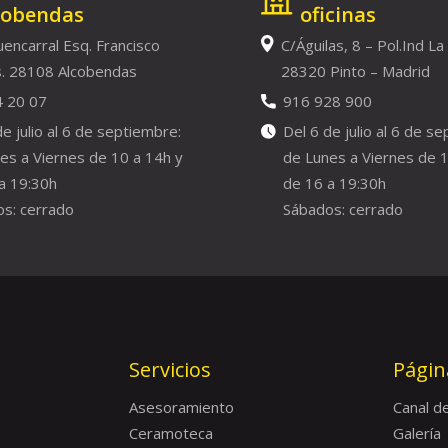
cobendas
oficinas
uencarral Esq. Francisco
C/Águilas, 8 – Pol.Ind La
. 28108 Alcobendas
28320 Pinto – Madrid
4 20 07
916 928 900
de julio al 6 de septiembre:
Del 6 de julio al 6 de s
es a Viernes de 10 a 14h y
de Lunes a Viernes de 1
a 19:30h
de 16 a 19:30h
s: cerrado
Sábados: cerrado
Servicios
Págin
Asesoramiento
Canal d
Ceramoteca
Galería