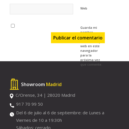
Web
Guarda mi
nombre,
correo
electrónico y
web en este
navegador
para la
próxima vez
que comente.
Showroom
Madrid
C/Orense, 34 | 28020 Madrid
917 70 99 50
Del 6 de julio al 6 de septiembre: de Lunes a
Viernes de 10 a 19:30h
Sábados: cerrado