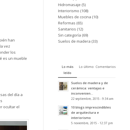
Hidromasaje
(5)
Interiorismo
(108)
Muebles de cocina
(10)
Reformas
(65)
Sanitarios
(12)
Sin categoría
(69)
mbién han
Suelos de madera
(33)
da vez
onder los
ué es un mueble
Lo más
Lo último
Comentarios
leído
Suelos de madera y de
cerámica: ventajas e
inconvenien...
sas del día a
22 septiembre, 2015 - 9:34 am
os
r ocultar el
10 blogs imprescindibles
de arquitectura e
interiorismo
5 noviembre, 2015 - 12:37 pm