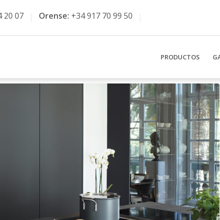
4 20 07
Orense:
+34 917 70 99 50
PRODUCTOS
G