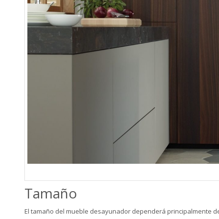
Tamaño
El tamaño del mueble desayunador dependerá principalmente del 