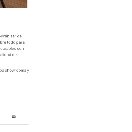
podrán ser de
obre todo para
moteables son
cilidad de
ros showrooms y