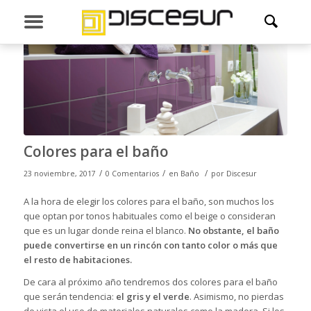
Colores para el baño
/
/
/
23 noviembre, 2017
0 Comentarios
en
Baño
por
Discesur
A la hora de elegir los colores para el
baño
, son muchos los
que optan por tonos habituales como el beige o consideran
que es un lugar donde reina el blanco.
No obstante, el baño
puede convertirse en un rincón con tanto color o más que
el resto de habitaciones.
De cara al próximo año tendremos dos colores para el baño
que serán tendencia:
el gris y el verde
. Asimismo, no pierdas
de vista el uso de materiales naturales como la
madera
. Si los