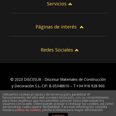
Servicios
Páginas de interés
Redes Sociales
© 2023 DISCESUR - Discesur Materiales de Construcción
y Decoración S.L. CIF: B 05348610 – T:+34 916 928 900
Utilizamos cookies propias y de terceros para garantizar el
Inicio
Aviso Legal y política de privacidad
funcionamiento del sitio web (cookies técnicas) y, con su consentimiento,
para fines analíticos que nos permiten conocer cómo interactúan los
Sobre Discesur
Contacto Discesur
Localización
usuarios con la web. Usted puede aceptar o rechazar las cookies, así como
personalizar cuáles quiere deshabilitar. Para más información consulta
nuestra
, pinche el enlace para mayor información.
política de cookies