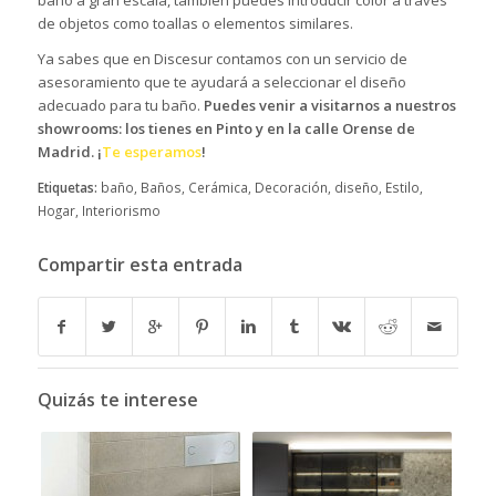
baño a gran escala, también puedes introducir color a través
de objetos como toallas o elementos similares.
Ya sabes que en Discesur contamos con
un servicio de
asesoramiento
que te ayudará a seleccionar el diseño
adecuado para tu baño.
Puedes venir a visitarnos a nuestros
showrooms: los tienes en Pinto y en la calle Orense de
Madrid. ¡
Te esperamos
!
Etiquetas:
baño
,
Baños
,
Cerámica
,
Decoración
,
diseño
,
Estilo
,
Hogar
,
Interiorismo
Compartir esta entrada
Quizás te interese