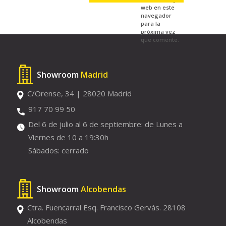
web en este
navegador
para la
próxima vez
que comente.
Showroom
Madrid
C/Orense, 34 | 28020 Madrid
917 70 99 50
Del 6 de julio al 6 de septiembre: de Lunes a
Viernes de 10 a 19:30h
Sábados: cerrado
Showroom
Alcobendas
Ctra. Fuencarral Esq. Francisco Gervás. 28108
Alcobendas