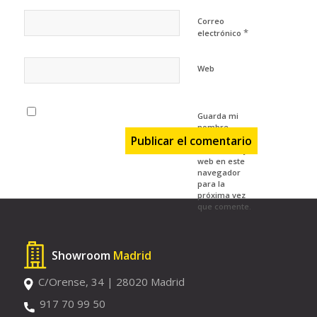
Correo
*
electrónico
Web
Guarda mi
nombre,
correo
electrónico y
web en este
navegador
para la
próxima vez
que comente.
Showroom
Madrid
C/Orense, 34 | 28020 Madrid
917 70 99 50