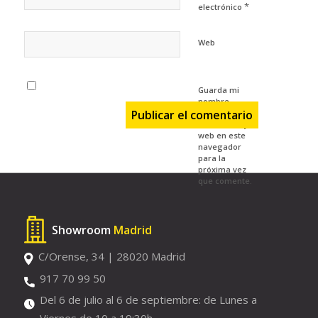
*
electrónico
Web
Guarda mi
nombre,
correo
electrónico y
web en este
navegador
para la
próxima vez
que comente.
Showroom
Madrid
C/Orense, 34 | 28020 Madrid
917 70 99 50
Del 6 de julio al 6 de septiembre: de Lunes a