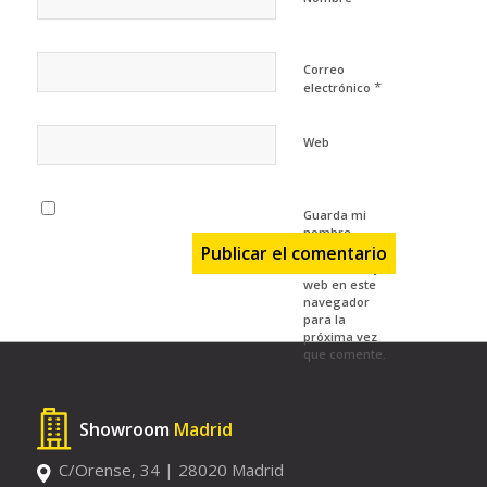
Correo
*
electrónico
Web
Guarda mi
nombre,
correo
electrónico y
web en este
navegador
para la
próxima vez
que comente.
Showroom
Madrid
C/Orense, 34 | 28020 Madrid