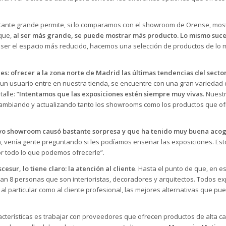
astante grande permite, si lo comparamos con el showroom de Orense, mos
 que,
al ser más grande, se puede mostrar más producto. Lo mismo suce
l ser el espacio más reducido, hacemos una selección de productos de lo 
: ofrecer a la zona norte de Madrid las últimas tendencias del sector
 un usuario entre en nuestra tienda, se encuentre con una gran variedad 
alle: “
Intentamos que las exposiciones estén siempre muy vivas
. Nuest
cambiando y actualizando tanto los showrooms como los productos que o
evo showroom causó bastante sorpresa y que ha tenido muy buena aco
a, venía gente preguntando si les podíamos enseñar las exposiciones. Es
or todo lo que podemos ofrecerle”.
esur, lo tiene claro: la atención al cliente
. Hasta el punto de que, en e
n 8 personas que son interioristas, decoradores y arquitectos. Todos ex
o al particular como al cliente profesional, las mejores alternativas que p
racterísticas es trabajar con proveedores que ofrecen productos de alta ca