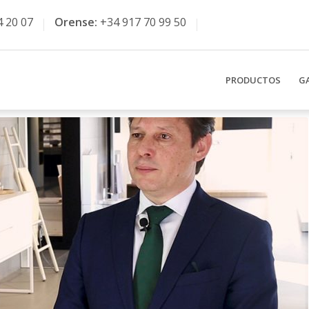
4 20 07
Orense:
+34 917 70 99 50
PRODUCTOS
G