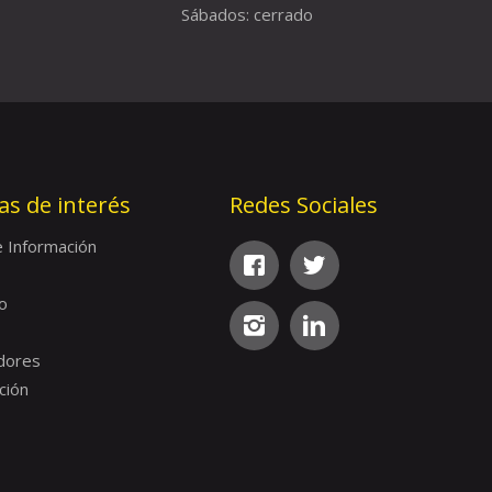
Sábados: cerrado
as de interés
Redes Sociales
e Información
o
dores
ción