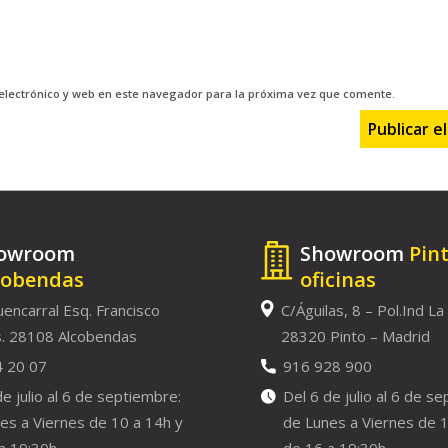
electrónico y web en este navegador para la próxima vez que comente.
owroom
Showroom
Pin
cobendas
oficinas
uencarral Esq. Francisco
C/Águilas, 8 – Pol.Ind La
. 28108 Alcobendas
28320 Pinto – Madrid
4 20 07
916 928 900
de julio al 6 de septiembre:
Del 6 de julio al 6 de s
es a Viernes de 10 a 14h y
de Lunes a Viernes de 1
a 19:30h
de 16 a 19:30h