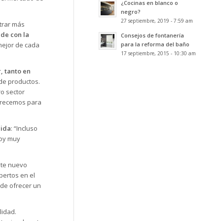
¿Cocinas en blanco o
negro?
27 septiembre, 2019 - 7:59 am
trar más
de con la
Consejos de fontanería
para la reforma del baño
mejor de cada
17 septiembre, 2015 - 10:30 am
, tanto en
de productos.
ro sector
frecemos para
gida
: “Incluso
toy muy
ste nuevo
pertos en el
uede ofrecer un
lidad.