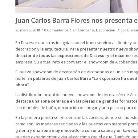
Juan Carlos Barra Flores nos presenta
/
/
/
26 marzo, 2018
0 Comentarios
en
Compañía
,
Decoración
por
Disces
En
Discesur
nuestras insignias son el buen servicio al cliente y
decoración y la arquitectura.
Para presentar nuestro
nuevo sho
director de todas las exposiciones de Discesur y el máximo re
empresa. Su actual reto es convertir el showroom de Alcobendas 
El nuevo showroom de decoración de Alcobendas es un sitio magn
norte.
En palabras de Juan Carlos Barra “La exposición ha qued
ahora”.
La distribución actual del nuevo showroom de decoración de Alc
destaca una zona centrada en las
piezas de grandes formatos
con
muebles de baño
, decoración del hogar y una piscina para 
En la primera planta se encuentran
las cocinas
, donde se muestr
como son las maderas recicladas y las puertas con material porce
grifería y
una zona muy innovadora con una sauna y un
hamma
puedan experimentar y visualizar cómo cae el agua. También po