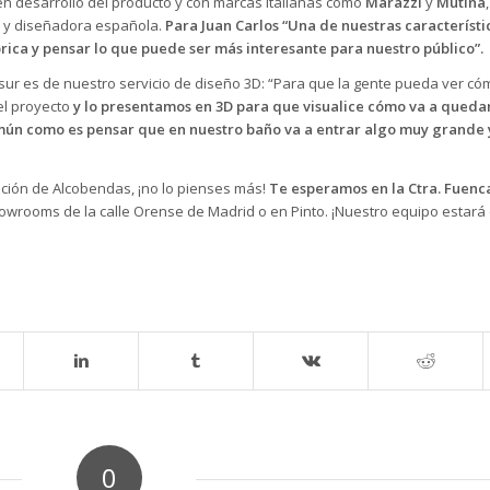
en desarrollo del producto y con marcas italianas como
Marazzi
y
Mutina
ta y diseñadora española.
Para Juan Carlos “Una de nuestras característi
rica y pensar lo que puede ser más interesante para nuestro público”.
sur es de nuestro servicio de diseño 3D: “Para que la gente pueda ver c
el proyecto
y lo presentamos en 3D para que visualice cómo va a quedar
omún como es pensar que en nuestro baño va a entrar algo muy grande 
ción de Alcobendas, ¡no lo pienses más!
Te esperamos en la
Ctra. Fuenca
owrooms de la calle Orense de Madrid o en Pinto. ¡Nuestro equipo estar
0