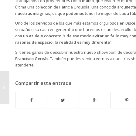
Trabajamos con proveedores como
Inalco
, que invierten mucho 
última una colección de Patricia Urquiola, una conocida arquitec
nuestras insignias, es que podemos tener lo mejor de cada fáb
Uno de los servicios de los que más estamos orgullosos en Disce
su baño o su casa en general lo que hacemos es un desarrollo d
con un azulejo concreto. Y de ese modo evitar un fallo muy c
razones de espacio, la realidad es muy diferente
”.
Si tienes ganas de descubrir nuestro nuevo showroom de decora
Francisco Gervás
. También puedes venir a vernos a nuestros sh
atenderte!
Compartir esta entrada
Discesur en Casa
Decor 2018