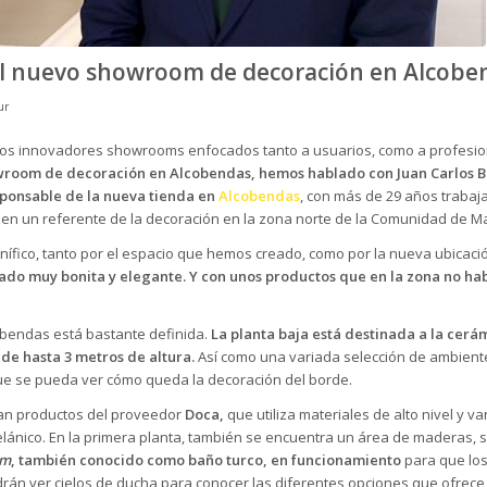
 el nuevo showroom de decoración en Alcobe
ur
 unos innovadores showrooms enfocados tanto a usuarios, como a profesio
wroom de decoración en
Alcobendas
, hemos hablado con Juan Carlos B
sponsable de la nueva tienda en
Alcobendas
, con más de 29 años trabaj
en un referente de la decoración en la zona norte de la Comunidad de Ma
ífico, tanto por el espacio que hemos creado, como por la nueva ubicaci
ado muy bonita y elegante. Y con unos productos que en la zona no ha
obendas está bastante definida.
La planta baja está destinada a la
cerá
de hasta 3 metros de altura.
Así como una variada selección de ambient
que se pueda ver cómo queda la decoración del borde.
an productos del proveedor
Doca,
que utiliza materiales de alto nivel y v
lánico. En la primera planta, también se encuentra un área de maderas, s
m
, también conocido como baño turco, en funcionamiento
para que los
drán ver
cielos de ducha
para conocer las diferentes opciones que ofrece