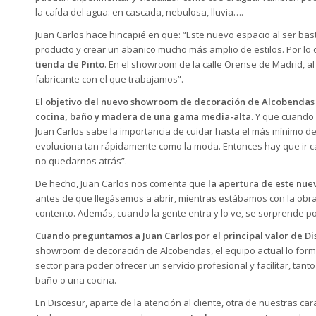
la caída del agua: en cascada, nebulosa, lluvia….
Juan Carlos hace hincapié en que: “Este nuevo espacio al ser b
producto y crear un abanico mucho más amplio de estilos. Por lo
tienda de Pinto
. En el showroom de la calle Orense de Madrid, a
fabricante con el que trabajamos”.
El objetivo del nuevo showroom de decoración de Alcobendas es
cocina, baño y madera de una gama media-alta
. Y que cuando
Juan Carlos sabe la importancia de cuidar hasta el más mínimo det
evoluciona tan rápidamente como la moda. Entonces hay que ir 
no quedarnos atrás”.
De hecho, Juan Carlos nos comenta que
la apertura de este nu
antes de que llegásemos a abrir, mientras estábamos con la obr
contento. Además, cuando la gente entra y lo ve, se sorprende p
Cuando preguntamos a Juan Carlos por el principal valor de Disc
showroom de decoración de Alcobendas, el equipo actual lo forma
sector para poder ofrecer un servicio profesional y facilitar, tant
baño o una cocina.
En Discesur, aparte de la atención al cliente, otra de nuestras ca