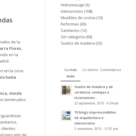
Hidromasaje
(5)
Interiorismo
(108)
Muebles de cocina
(10)
ndas
Reformas
(65)
Sanitarios
(12)
Sin categoría
(69)
nales de la
Suelos de madera
(33)
arra Flores,
ando en la
drid.
Lo más
Lo último
Comentarios
ón en la zona
leído
bía hasta
Suelos de madera y de
cerámica: ventajas e
mica
, donde
inconvenien...
es terminados
22 septiembre, 2015 - 9:34 am
10 blogs imprescindibles
anguardistas
de arquitectura e
anitarios,
interiorismo
 clientes
5 noviembre, 2015 - 12:37 pm
 el mercado de