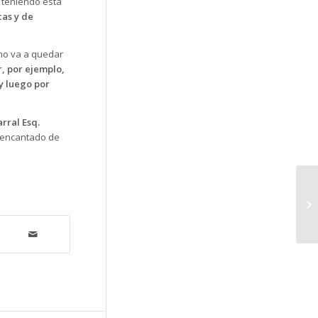
, teniendo esta
cas y de
ómo va a quedar
, por ejemplo,
y luego por
rral Esq.
á encantado de