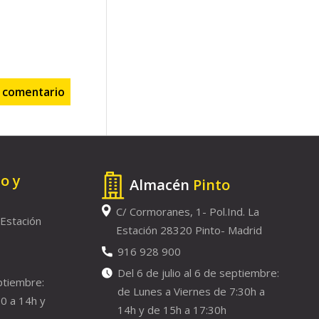
to y
Almacén
Pinto
C/ Cormoranes, 1- Pol.Ind. La
 Estación
Estación 28320 Pinto- Madrid
916 928 900
Del 6 de julio al 6 de septiembre:
eptiembre:
de Lunes a Viernes de 7:30h a
0 a 14h y
14h y de 15h a 17:30h