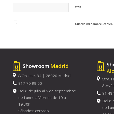
Web
Guarda mi nombre, correo 
Sh
Showroom
Madrid
Al
C/Orense, 34 | 28020 Madrid
Ctra. F
917 70 99 50
Gervás
Del 6 de julio al 6 de septiembre:
91 48
de Lunes a Viernes de 10 a
Del 6 
19:30h
de Lun
Sábados: cerrado
de 16 