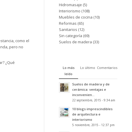
Hidromasaje
(5)
Interiorismo
(108)
Muebles de cocina
(10)
Reformas
(65)
Sanitarios
(12)
Sin categoría
(69)
estancia, como el
Suelos de madera
(33)
enda, pero no
ar? ¿Qué
Lo más
Lo último
Comentarios
leído
Suelos de madera y de
cerámica: ventajas e
inconvenien...
22 septiembre, 2015 - 9:34 am
10 blogs imprescindibles
de arquitectura e
interiorismo
5 noviembre, 2015 - 12:37 pm