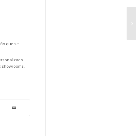
seño que se
personalizado
os showrooms,