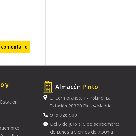
to y
Almacén
Pinto
C/ Cormoranes, 1- Pol.Ind. La
 Estación
Estación 28320 Pinto- Madrid
916 928 900
Del 6 de julio al 6 de septiembre:
eptiembre:
de Lunes a Viernes de 7:30h a
0 a 14h y