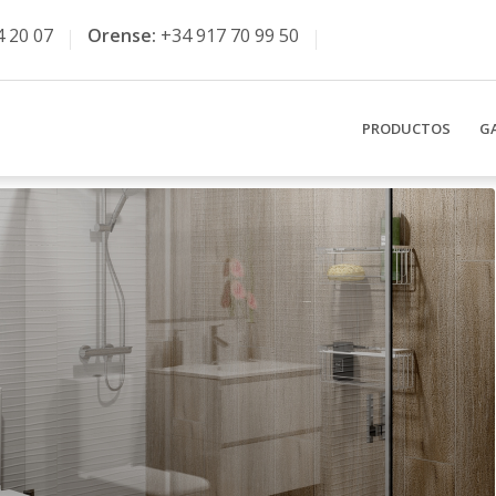
4 20 07
Orense:
+34 917 70 99 50
PRODUCTOS
G