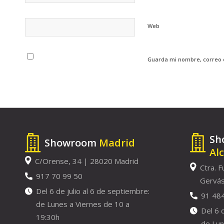
Web
Guarda mi nombre, correo 
Sh
Showroom
Madrid
Al
C/Orense, 34 | 28020 Madrid
Ctra. F
917 70 99 50
Gervás
Del 6 de julio al 6 de septiembre:
91 48
de Lunes a Viernes de 10 a
Del 6 
19:30h
de Lun