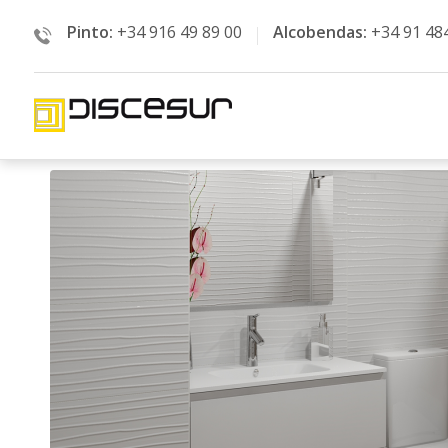
Pinto:
+34 916 49 89 00
Alcobendas:
+34 91 48