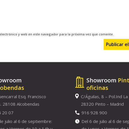
electrónico y web en este navegador para la próxima vez que comente.
owroom
Showroom
Pin
cobendas
oficinas
uencarral Esq. Francisco
C/Águilas, 8 – Pol.Ind La
. 28108 Alcobendas
28320 Pinto – Madrid
4 20 07
916 928 900
de julio al 6 de septiembre:
Del 6 de julio al 6 de s
es a Viernes de 10 a 14h y
de Lunes a Viernes de 1