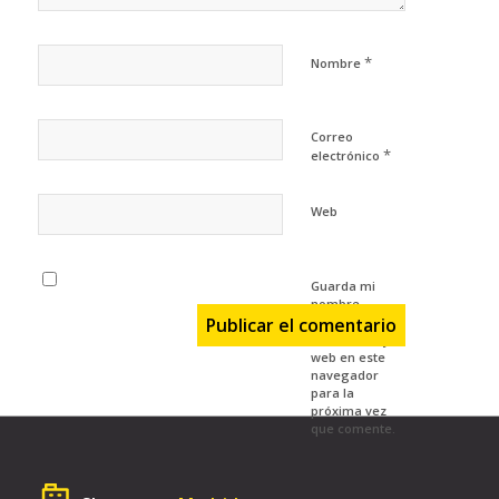
*
Nombre
Correo
*
electrónico
Web
Guarda mi
nombre,
correo
electrónico y
web en este
navegador
para la
próxima vez
que comente.