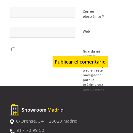
Correo
*
electrónico
Web
Guarda mi
nombre,
correo
electrónico y
web en este
navegador
para la
próxima vez
que comente.
Showroom
Madrid
C/Orense, 34 | 28020 Madrid
917 70 99 50