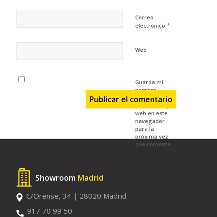
Correo
*
electrónico
Web
Guarda mi
nombre,
correo
electrónico y
web en este
navegador
para la
próxima vez
que comente.
Showroom
Madrid
C/Orense, 34 | 28020 Madrid
917 70 99 50