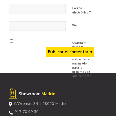
Correo
*
electrónico
Web
Guarda mi
nombre,
correo
electrónico y
web en este
navegador
para la
próxima vez
que comente.
Showroom
Madrid
C/Orense, 34 | 28020 Madrid
917 70 99 50