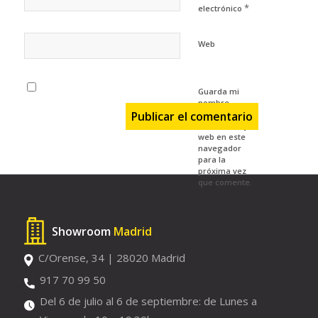
*
electrónico
Web
Guarda mi
nombre,
correo
electrónico y
web en este
navegador
para la
próxima vez
que comente.
Showroom
Madrid
C/Orense, 34 | 28020 Madrid
917 70 99 50
Del 6 de julio al 6 de septiembre: de Lunes a