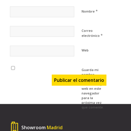
*
Nombre
Correo
*
electrónico
Web
Guarda mi
nombre,
correo
electrónico y
web en este
navegador
para la
próxima vez
que comente.
Showroom
Madrid