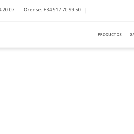
4 20 07
Orense:
+34 917 70 99 50
PRODUCTOS
G