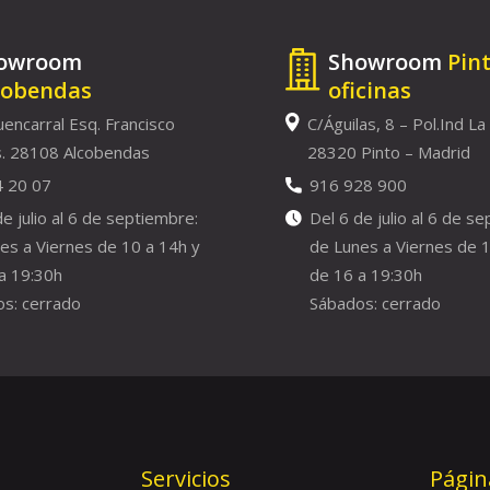
owroom
Showroom
Pin
cobendas
oficinas
uencarral Esq. Francisco
C/Águilas, 8 – Pol.Ind La
. 28108 Alcobendas
28320 Pinto – Madrid
4 20 07
916 928 900
de julio al 6 de septiembre:
Del 6 de julio al 6 de s
es a Viernes de 10 a 14h y
de Lunes a Viernes de 1
a 19:30h
de 16 a 19:30h
s: cerrado
Sábados: cerrado
Servicios
Págin