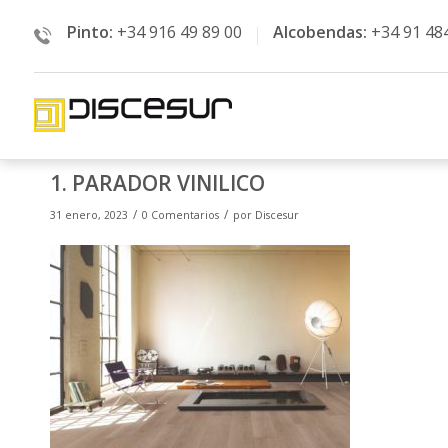
Pinto:
+34 916 49 89 00
Alcobendas:
+34 91 48
1. PARADOR VINILICO
/
/
31 enero, 2023
0 Comentarios
por
Discesur