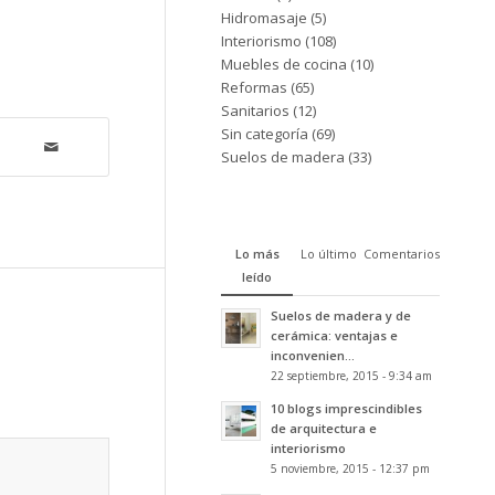
Hidromasaje
(5)
Interiorismo
(108)
Muebles de cocina
(10)
Reformas
(65)
Sanitarios
(12)
Sin categoría
(69)
Suelos de madera
(33)
Lo más
Lo último
Comentarios
leído
Suelos de madera y de
cerámica: ventajas e
inconvenien...
22 septiembre, 2015 - 9:34 am
10 blogs imprescindibles
de arquitectura e
interiorismo
5 noviembre, 2015 - 12:37 pm