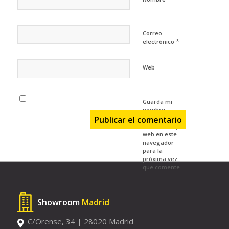
Correo
*
electrónico
Web
Guarda mi
nombre,
correo
electrónico y
web en este
navegador
para la
próxima vez
que comente.
Showroom
Madrid
C/Orense, 34 | 28020 Madrid