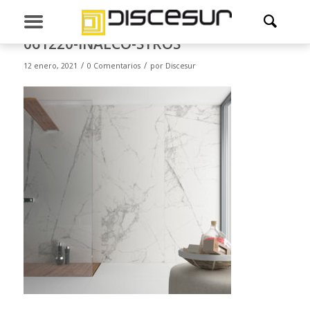
061220-INALCO-SYROS
/
/
12 enero, 2021
0 Comentarios
por
Discesur