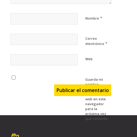
*
Nombre
Correo
*
electrónico
Web
Guarda mi
nombre,
correo
electrónico y
web en este
navegador
para la
próxima vez
que comente.