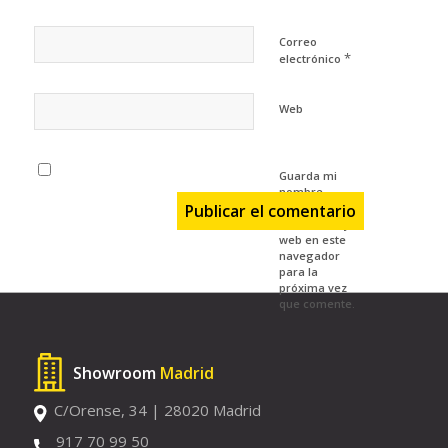
Correo
*
electrónico
Web
Guarda mi
nombre,
correo
electrónico y
web en este
navegador
para la
próxima vez
que comente.
Showroom
Madrid
C/Orense, 34 | 28020 Madrid
917 70 99 50