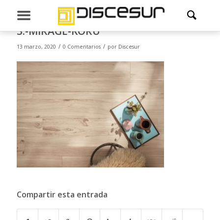
3.-MIRAGE-KORU
/
/
13 marzo, 2020
0 Comentarios
por
Discesur
Compartir esta entrada