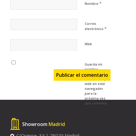
*
Nombre
Correo
*
electrónico
Web
Guarda mi
nombre,
correo
electrónico y
web en este
navegador
para la
próxima vez
que comente.
Showroom
Madrid
C/Orense, 34 | 28020 Madrid