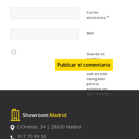
Correo
*
electrónico
Web
Guarda mi
nombre,
correo
electrónico y
web en este
navegador
para la
próxima vez
que comente.
Showroom
Madrid
C/Orense, 34 | 28020 Madrid
917 70 99 50