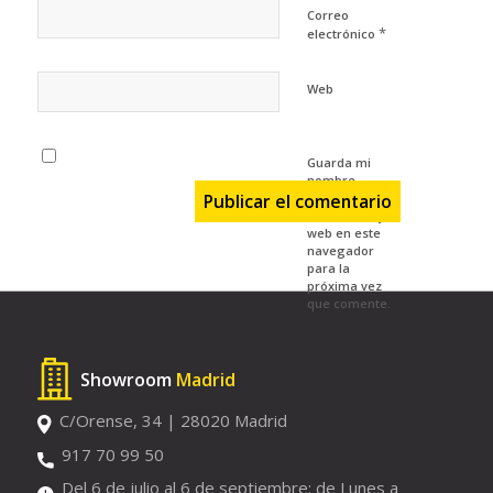
Correo
*
electrónico
Web
Guarda mi
nombre,
correo
electrónico y
web en este
navegador
para la
próxima vez
que comente.
Showroom
Madrid
C/Orense, 34 | 28020 Madrid
917 70 99 50
Del 6 de julio al 6 de septiembre: de Lunes a