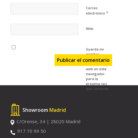
Correo
*
electrónico
Web
Guarda mi
nombre,
correo
electrónico y
web en este
navegador
para la
próxima vez
que comente.
Showroom
Madrid
C/Orense, 34 | 28020 Madrid
917 70 99 50