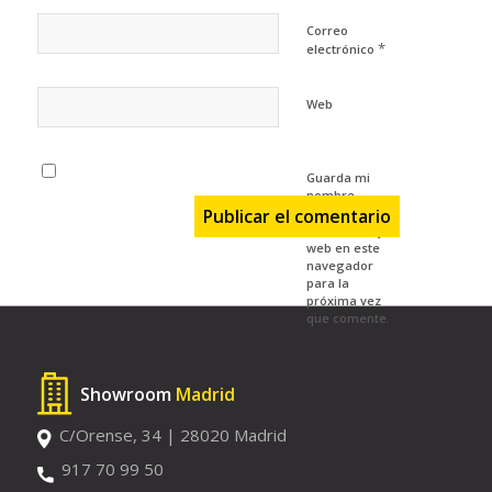
Correo
*
electrónico
Web
Guarda mi
nombre,
correo
electrónico y
web en este
navegador
para la
próxima vez
que comente.
Showroom
Madrid
C/Orense, 34 | 28020 Madrid
917 70 99 50