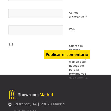
Correo
*
electrónico
Web
Guarda mi
nombre,
correo
electrónico y
web en este
navegador
para la
próxima vez
que comente.
Showroom
Madrid
C/Orense, 34 | 28020 Madrid