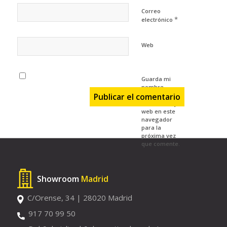
Correo
*
electrónico
Web
Guarda mi
nombre,
correo
electrónico y
web en este
navegador
para la
próxima vez
que comente.
Showroom
Madrid
C/Orense, 34 | 28020 Madrid
917 70 99 50