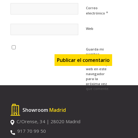
Correo
*
electrónico
Web
Guarda mi
nombre,
correo
electrónico y
web en este
navegador
para la
próxima vez
que comente.
Showroom
Madrid
C/Orense, 34 | 28020 Madrid
917 70 99 50