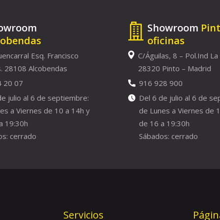
owroom
Showroom
Pin
cobendas
oficinas
uencarral Esq. Francisco
C/Águilas, 8 – Pol.Ind La
. 28108 Alcobendas
28320 Pinto – Madrid
4 20 07
916 928 900
de julio al 6 de septiembre:
Del 6 de julio al 6 de s
es a Viernes de 10 a 14h y
de Lunes a Viernes de 1
a 19:30h
de 16 a 19:30h
s: cerrado
Sábados: cerrado
Servicios
Págin