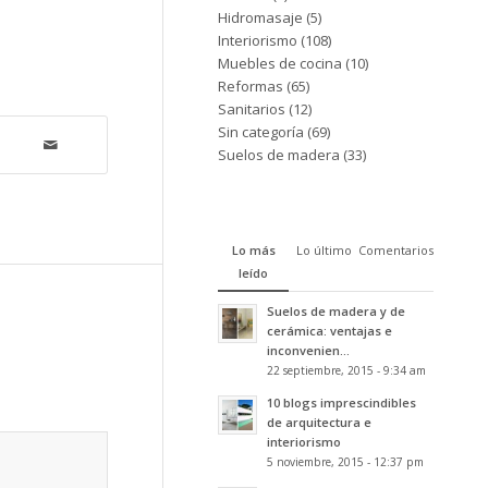
Hidromasaje
(5)
Interiorismo
(108)
Muebles de cocina
(10)
Reformas
(65)
Sanitarios
(12)
Sin categoría
(69)
Suelos de madera
(33)
Lo más
Lo último
Comentarios
leído
Suelos de madera y de
cerámica: ventajas e
inconvenien...
22 septiembre, 2015 - 9:34 am
10 blogs imprescindibles
de arquitectura e
interiorismo
5 noviembre, 2015 - 12:37 pm