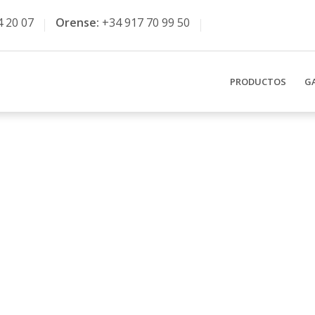
4 20 07
Orense:
+34 917 70 99 50
PRODUCTOS
G