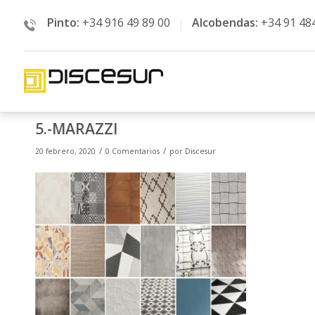
Pinto:
+34 916 49 89 00
Alcobendas:
+34 91 48
5.-MARAZZI
/
/
20 febrero, 2020
0 Comentarios
por
Discesur