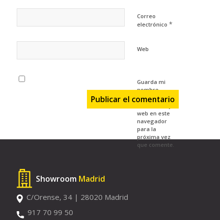
Correo
*
electrónico
Web
Guarda mi
nombre,
correo
electrónico y
web en este
navegador
para la
próxima vez
que comente.
Showroom
Madrid
C/Orense, 34 | 28020 Madrid
917 70 99 50