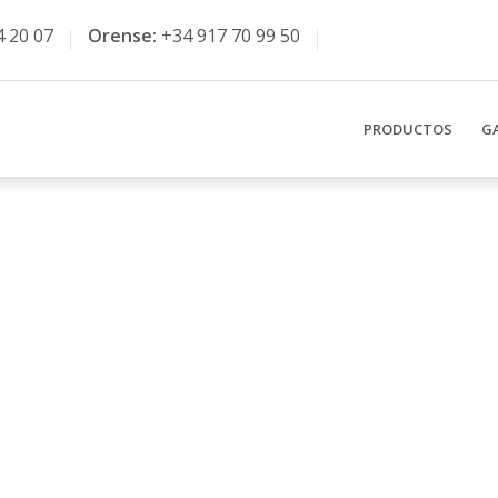
4 20 07
Orense:
+34 917 70 99 50
PRODUCTOS
G