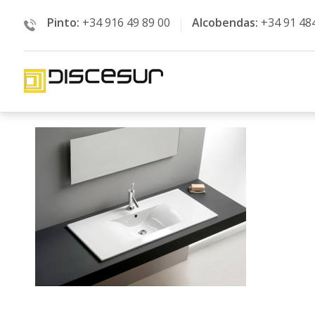
Pinto:
+34 916 49 89 00
Alcobendas:
+34 91 48