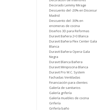
Decoración de interiores
Decorado Lemmy Mirage
Descuento del -20% en Discesur
Madrid
Descuento del -30% en
encimeras de cocina
Diseños 3D para Reformas
Duravit Bañera 2×3 Blanca
Duravit Bañera Flex Center Gala
Blanca
Duravit Bañera Opera Gala
Negra
Duravit Blanca Bañera
Duravit Minipiscina Blanca
Duravit Pro W.C. System
Fachadas Ventiladas
Financiación para clientes
Galería de sanitarios
Galería grifería
Galería muebles de cocina
Grifería
Grifería baño