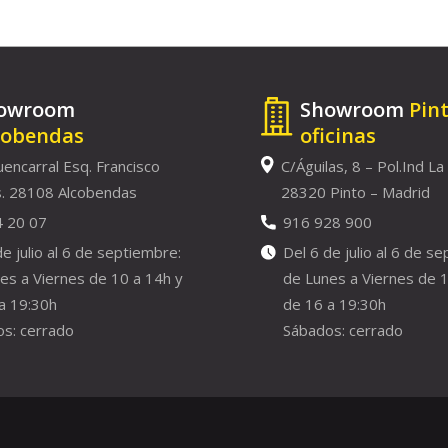
owroom
Showroom
Pin
cobendas
oficinas
uencarral Esq. Francisco
C/Águilas, 8 – Pol.Ind La
. 28108 Alcobendas
28320 Pinto – Madrid
4 20 07
916 928 900
de julio al 6 de septiembre:
Del 6 de julio al 6 de s
es a Viernes de 10 a 14h y
de Lunes a Viernes de 1
a 19:30h
de 16 a 19:30h
s: cerrado
Sábados: cerrado