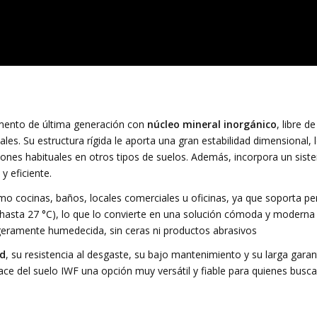
mento de última generación con
núcleo mineral inorgánico
, libre d
es. Su estructura rígida le aporta una gran estabilidad dimensional,
ones habituales en otros tipos de suelos. Además, incorpora un sis
y eficiente.
o cocinas, baños, locales comerciales u oficinas, ya que soporta per
hasta 27 °C), lo que lo convierte en una solución cómoda y moderna
igeramente humedecida, sin ceras ni productos abrasivos
ad
, su resistencia al desgaste, su bajo mantenimiento y su larga gara
 hace del suelo IWF una opción muy versátil y fiable para quienes busc