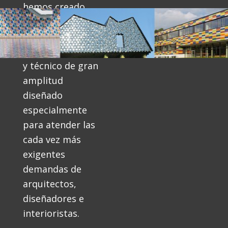
hemos creado
para ti nuestra
Área Contract
,
un espacio único
y técnico de gran
amplitud
diseñado
especialmente
para atender las
cada vez más
exigentes
demandas de
arquitectos,
diseñadores e
interioristas.