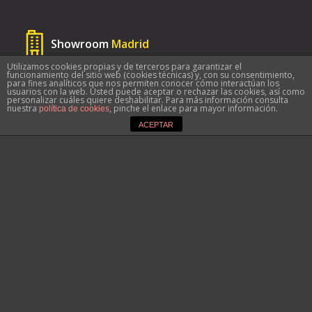
Showroom
Madrid
Utilizamos cookies propias y de terceros para garantizar el
C/Orense, 34 | 28020 Madrid
funcionamiento del sitio web (cookies técnicas) y, con su consentimiento,
para fines analíticos que nos permiten conocer cómo interactúan los
917 70 99 50
usuarios con la web. Usted puede aceptar o rechazar las cookies, así como
personalizar cuáles quiere deshabilitar. Para más información consulta
nuestra
, pinche el enlace para mayor información.
política de cookies
Del 6 de julio al 6 de septiembre: de Lunes a
ACEPTAR
Viernes de 10 a 19:30h
Sábados: cerrado
Showroom
Alcobendas
Ctra. Fuencarral Esq. Francisco Gervás. 28108
Alcobendas
91 484 20 07
Del 6 de julio al 6 de septiembre: de Lunes a
Viernes de 10 a 14h y de 16 a 19:30h