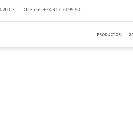
4 20 07
Orense:
+34 917 70 99 50
PRODUCTOS
G