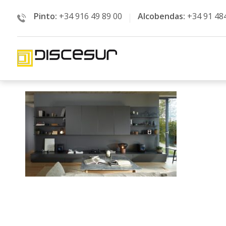
Pinto:
+34 916 49 89 00
Alcobendas:
+34 91 48