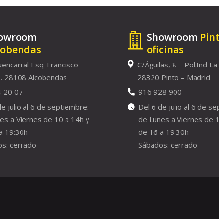
owroom
Showroom
Pin
cobendas
oficinas
uencarral Esq. Francisco
C/Águilas, 8 – Pol.Ind La
. 28108 Alcobendas
28320 Pinto – Madrid
4 20 07
916 928 900
de julio al 6 de septiembre:
Del 6 de julio al 6 de s
es a Viernes de 10 a 14h y
de Lunes a Viernes de 1
a 19:30h
de 16 a 19:30h
s: cerrado
Sábados: cerrado