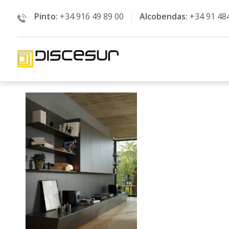
Pinto:
+34 916 49 89 00
Alcobendas:
+34 91 48