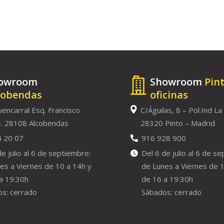
owroom
Showroom
Pin
cobendas
oficinas
uencarral Esq. Francisco
C/Águilas, 8 – Pol.Ind La
. 28108 Alcobendas
28320 Pinto – Madrid
4 20 07
916 928 900
de julio al 6 de septiembre:
Del 6 de julio al 6 de s
es a Viernes de 10 a 14h y
de Lunes a Viernes de 1
a 19:30h
de 16 a 19:30h
s: cerrado
Sábados: cerrado