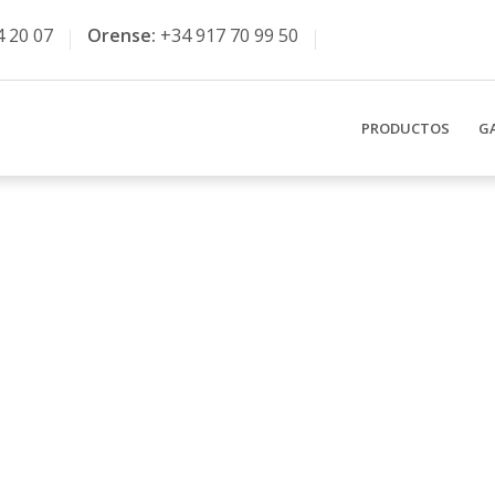
4 20 07
Orense:
+34 917 70 99 50
PRODUCTOS
G