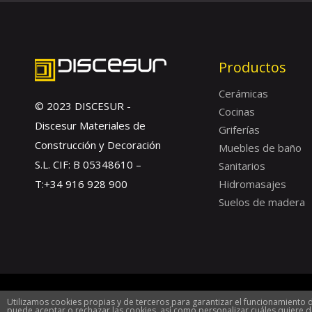
Productos
Cerámicas
© 2023 DISCESUR -
Cocinas
Discesur Materiales de
Griferías
Construcción y Decoración
Muebles de baño
S.L. CIF: B 05348610 –
Sanitarios
T:+34 916 928 900
Hidromasajes
Suelos de madera
Utilizamos cookies propias y de terceros para garantizar el funcionamiento d
Inicio
Aviso
puede aceptar o rechazar las cookies, así como personalizar cuáles quiere d