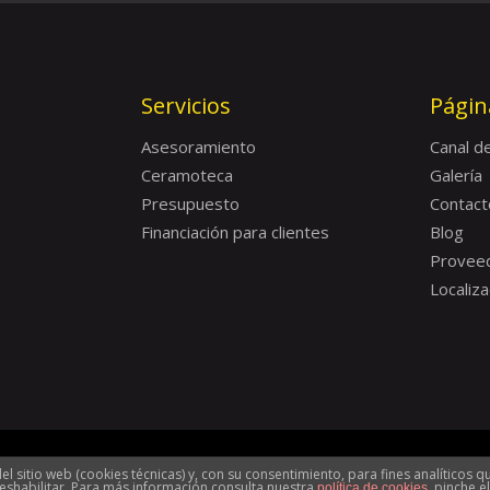
Servicios
Págin
Asesoramiento
Canal d
Ceramoteca
Galería
Presupuesto
Contact
Financiación para clientes
Blog
Provee
Localiza
el sitio web (cookies técnicas) y, con su consentimiento, para fines analíticos
 Legal y política de privacidad
Sobre Discesur
Contacto Discesu
eshabilitar. Para más información consulta nuestra
, pinche 
política de cookies