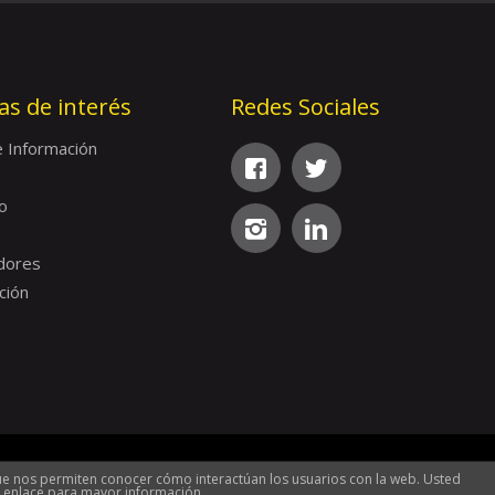
as de interés
Redes Sociales
e Información
o
dores
ción
 que nos permiten conocer cómo interactúan los usuarios con la web. Usted
r
Localización
el enlace para mayor información.