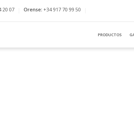
4 20 07
Orense:
+34 917 70 99 50
PRODUCTOS
G