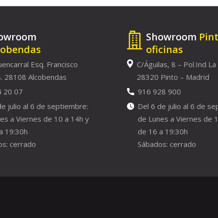
owroom
Showroom
Pin
cobendas
oficinas
uencarral Esq. Francisco
C/Águilas, 8 – Pol.Ind La
. 28108 Alcobendas
28320 Pinto – Madrid
4 20 07
916 928 900
de julio al 6 de septiembre:
Del 6 de julio al 6 de s
es a Viernes de 10 a 14h y
de Lunes a Viernes de 1
a 19:30h
de 16 a 19:30h
s: cerrado
Sábados: cerrado