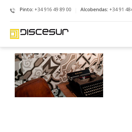
Pinto:
+34 916 49 89 00
Alcobendas:
+34 91 48