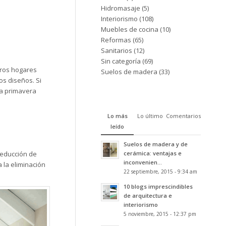
Hidromasaje
(5)
Interiorismo
(108)
Muebles de cocina
(10)
Reformas
(65)
Sanitarios
(12)
Sin categoría
(69)
tros hogares
Suelos de madera
(33)
os diseños. Si
ta primavera
Lo más
Lo último
Comentarios
leído
Suelos de madera y de
cerámica: ventajas e
reducción de
inconvenien...
 la eliminación
22 septiembre, 2015 - 9:34 am
10 blogs imprescindibles
de arquitectura e
interiorismo
5 noviembre, 2015 - 12:37 pm