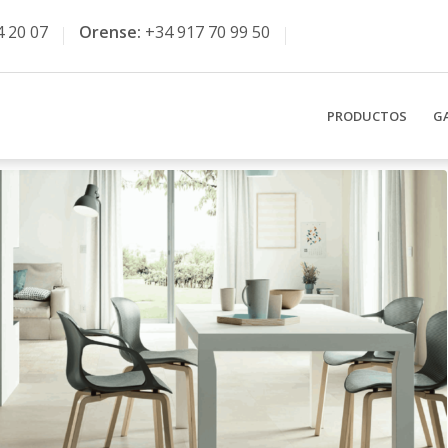
4 20 07
Orense:
+34 917 70 99 50
PRODUCTOS
G