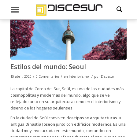
Estilos del mundo: Seoul
/
/
/
15 abril, 2020
0 Comentarios
en
Interiorismo
por
Discesur
La capital de Corea del Sur, Seúl, es una de las ciudades más
cosmopolitas y modernas
del mundo, algo que se ve
reflejado tanto en su arquitectura como en el interiorismo y
diseño de los hogares seulenses.
En la ciudad de Seúl conviven
dos tipos se arquitecturas
la
antigua
Dinastía Joseon
junto con
edificios modernos
. Es una
ciudad muy involucrada en este mundo, contando con
numerosas convenciones y ferias durante el año, que se han